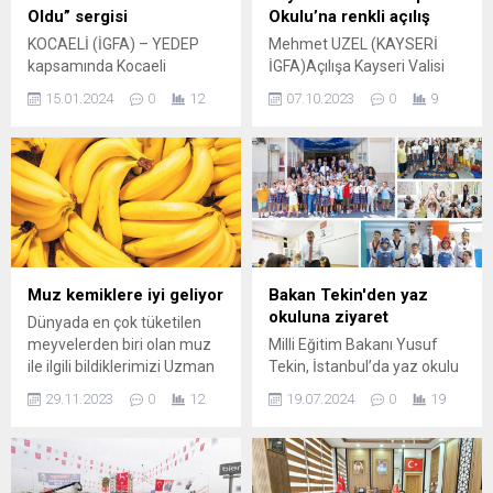
Oldu” sergisi
Okulu’na renkli açılış
KOCAELİ (İGFA) – YEDEP
Mehmet UZEL (KAYSERİ
kapsamında Kocaeli
İGFA)Açılışa Kayseri Valisi
Bağımsız Fotoğrafçılar
Gökmen Çiçek’in yanı sıra,
15.01.2024
0
12
07.10.2023
0
9
Derneği tarafından hayata
Vali Yardımcısı Ömer Tekeş,
geçirilen “Kandıra Kilimi Ne
Melikgazi Kaymakamı
Oldu” projesi başarıyla
Bülent Karacan, Melikgazi
tamamlandı. Projenin
Belediye Başkanı Mustafa
yazarlığını KBFT üyesi Doç.
Palancıoğlu, kamu kurum ve
Dr. Begüm Savçın
kuruluşlarının temsilcileri,
üstlenirken, KBFT Başkanı
Sivil Toplum Kuruluş
Ali Fuat Altın projenin
temsilcileri ve vatandaşlar
yürütme kurulu üyeliğini
katıldı. Açılışta bir konuşma
Muz kemiklere iyi geliyor
Bakan Tekin'den yaz
üstlendi. Projenin odak
yapan Vali Çiçek “6 Şubat’ta
okuluna ziyaret
Dünyada en çok tüketilen
noktası olan Kandıra kilimine
yaşadığımız depremde
meyvelerden biri olan muz
Milli Eğitim Bakanı Yusuf
vurgu yaparak bölgenin
Kayseri’nin yağmur olup
ile ilgili bildiklerimizi Uzman
Tekin, İstanbul’da yaz okulu
zenginliklerini koruma...
yağdığını...
Diyetisyen Aslıhan Küçük
öğrencilerini ziyaret etti.
29.11.2023
0
12
19.07.2024
0
19
Budak anlattı. İSTANBUL
İSTANBUL (İGFA) – Millî
(İGFA) – Uzman Diyetisyen
Eğitim Bakanı Yusuf Tekin,
Aslıhan Küçük Budak konu
Beylikdüzü Büyükşehir
hakkında bilgiler verdi. Muz,
İlkokulunda faaliyet