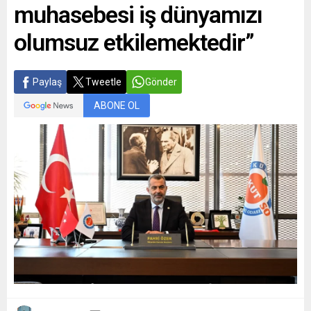
muhasebesi iş dünyamızı
gösterilerinde...
olumsuz etkilemektedir”
Paylaş
Tweetle
Gönder
ABONE OL