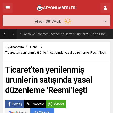
Afyon,
30
°C
Açık
Antalya Transfer Seçenekleri ile Yolculuğunuzu Daha Planlı Hale Getirin
Anasayfa
Genel
Ticaret’ten yenilenmiş ürünlerin satışında yasal düzenleme ‘Resmi’leşti
Ticaret’ten yenilenmiş
ürünlerin satışında yasal
düzenleme ‘Resmi’leşti
Paylaş
Tweetle
Gönder
ABONE OL