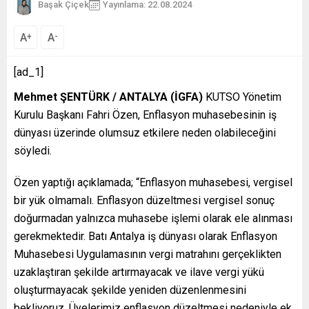
Başak Çiçek
Yayınlama: 22.08.2024
A
A
+
-
[ad_1]
Mehmet ŞENTÜRK / ANTALYA (İGFA)
KUTSO Yönetim
Kurulu Başkanı Fahri Özen, Enflasyon muhasebesinin iş
dünyası üzerinde olumsuz etkilere neden olabileceğini
söyledi.
Özen yaptığı açıklamada; “Enflasyon muhasebesi, vergisel
bir yük olmamalı. Enflasyon düzeltmesi vergisel sonuç
doğurmadan yalnızca muhasebe işlemi olarak ele alınması
gerekmektedir. Batı Antalya iş dünyası olarak Enflasyon
Muhasebesi Uygulamasının vergi matrahını gerçeklikten
uzaklaştıran şekilde artırmayacak ve ilave vergi yükü
oluşturmayacak şekilde yeniden düzenlenmesini
bekliyoruz. Üyelerimiz enflasyon düzeltmesi nedeniyle ek