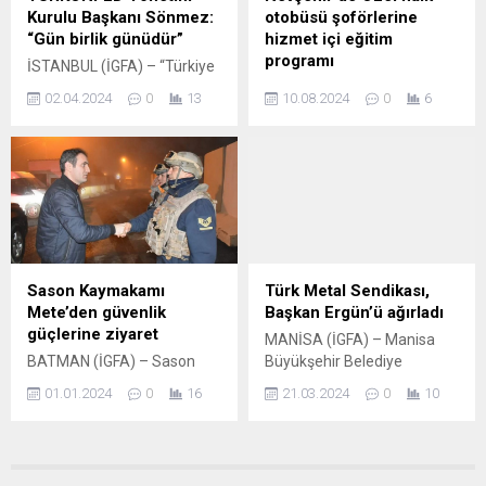
üyeleri Aladdin
Belediyesi, “Gösterdiğiniz
Kurulu Başkanı Sönmez:
otobüsü şoförlerine
Öztürk ile Mehmet Güneş
yoğun ilgi ve güven için
“Gün birlik günüdür”
hizmet içi eğitim
Yılmaz, çalışmaları yerinde
teşekkür ederiz. İkinci
programı
İSTANBUL (İGFA) – “Türkiye
inceledi....
dönem için kayıt yaptıran
İş Dünyası Konfederasyonu
Nevşehir Belediyesi Zabıta
tüm...
02.04.2024
0
13
10.08.2024
0
6
(TÜRKONFED) olarak, 31
Müdürlüğü tarafından, şehir
Mart Mahalli İdareler Genel
içi ulaşımda kalitenin
Seçimleri’ne katılım
artırması ve halk otobüsü
sağlayan yurttaşlarımıza ve
şoförlerinin mesleki
birkaç münferit olay dışında
becerilerini güçlendirmesi
seçimlerin huzur içinde
amacıyla Özel Halk Otobüsü
geçmesini sağlayan tüm
Şoförlerine yönelik olarak
taraflara teşekkür ediyoruz.
‘Ulaşımda Toplu Taşıma
Seçim sonuçları, ülkemizin
Farkındalığı’ eğitim programı
Sason Kaymakamı
Türk Metal Sendikası,
demokratik yapısının
düzenlendi. NEVŞEHİR
Mete’den güvenlik
Başkan Ergün’ü ağırladı
gücünü ve çeşitliliğini bir kez
(İGFA) – Nevşehir Belediyesi
güçlerine ziyaret
MANİSA (İGFA) – Manisa
daha gözler önüne sermiştir.
Kapadokya Kültür ve Sanat
BATMAN (İGFA) – Sason
Büyükşehir Belediye
Cumhurbaşkanımız Sayın
Merkezi’nde gerçekleştirilen
Kaymakamı Murat Mete,
Başkanı ve Cumhur İttifakı
Recep...
eğitim programına, Nevşehir
01.01.2024
0
16
21.03.2024
0
10
İlçenin farklı noktalarında
Büyükşehir Belediye Başkan
Belediye Başkan Yardımcısı
görevlerini ifa eden güvenlik
Adayı Cengiz Ergün, Türk
Hasan...
güçlerini, yılın son
Metal Sendikası Manisa
akşamında ziyaret ederek,
Şubesini ziyaret etti. Manisa