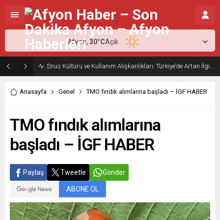
Afyon,
30
°C
Açık
Snus Kültürü ve Kullanım Alışkanlıkları: Türkiye’de Artan İlginin Nedenleri
Anasayfa
Genel
TMO fındık alımlarına başladı – İGF HABER
TMO fındık alımlarına
başladı – İGF HABER
Paylaş
Tweetle
Gönder
ABONE OL