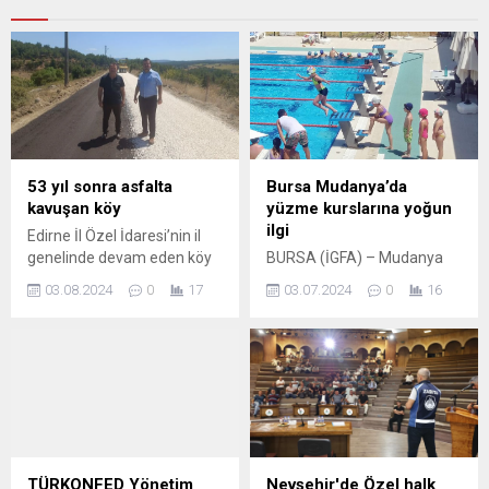
53 yıl sonra asfalta
Bursa Mudanya’da
kavuşan köy
yüzme kurslarına yoğun
ilgi
Edirne İl Özel İdaresi’nin il
genelinde devam eden köy
BURSA (İGFA) – Mudanya
yollarındaki yenileme
ilçesinde 9-19 Temmuz’da
03.08.2024
0
17
03.07.2024
0
16
çalışmaları aralıksız sürüyor.
başlayacak ikinci dönem için
Erdoğan DEMİR / EDİRNE
kayıtları almaya başlayan
(İGFA) – Bu kapsamda
yerel belediye, dönem
Keşan’a bağlı Kadıköy ile
kontenjanının dolmasıyla
Malkara’ya bağlı Teteköy
birlikte kayıt alımını kapattı.
arasındaki baraj yolu, 53 yıl
Yüzme kursuna gösterilen
sonra asfaltla tanıştı. Keşan
ilgiden dolayı memnuniyeti
Kaymakamı Cemalettin
sosyal medya hesabından
Yılmaz ve İl Genel Meclisi
paylaşan Mudanya
TÜRKONFED Yönetim
Nevşehir'de Özel halk