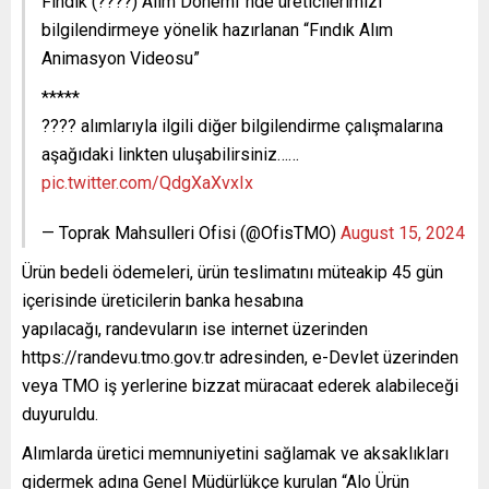
Fındık (????) Alım Dönemi”nde üreticilerimizi
bilgilendirmeye yönelik hazırlanan “Fındık Alım
Animasyon Videosu”
*****
???? alımlarıyla ilgili diğer bilgilendirme çalışmalarına
aşağıdaki linkten uluşabilirsiniz……
pic.twitter.com/QdgXaXvxIx
— Toprak Mahsulleri Ofisi (@OfisTMO)
August 15, 2024
Ürün bedeli ödemeleri, ürün teslimatını müteakip 45 gün
içerisinde üreticilerin banka hesabına
yapılacağı, randevuların ise internet üzerinden
https://randevu.tmo.gov.tr adresinden, e-Devlet üzerinden
veya TMO iş yerlerine bizzat müracaat ederek alabileceği
duyuruldu.
Alımlarda üretici memnuniyetini sağlamak ve aksaklıkları
gidermek adına Genel Müdürlükçe kurulan “Alo Ürün