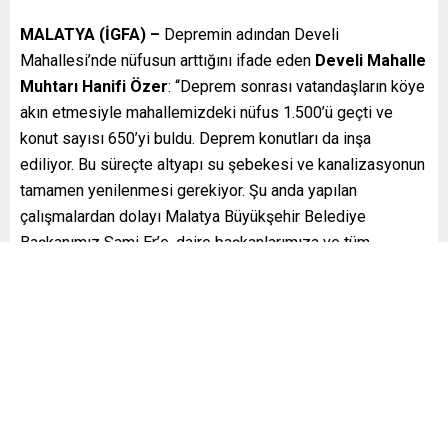
MALATYA (İGFA) –
Depremin adından Develi
Mahallesi’nde nüfusun arttığını ifade eden
Develi Mahalle
Muhtarı Hanifi Özer
: “Deprem sonrası vatandaşların köye
akın etmesiyle mahallemizdeki nüfus 1.500’ü geçti ve
konut sayısı 650’yi buldu. Deprem konutları da inşa
ediliyor. Bu süreçte altyapı su şebekesi ve kanalizasyonun
tamamen yenilenmesi gerekiyor. Şu anda yapılan
çalışmalardan dolayı Malatya Büyükşehir Belediye
Başkanımız Sami Er’e, daire başkanlarımıza ve tüm
personele teşekkür ediyorum” dedi.
MASKİ Genel Müdürlüğü tarafından Develi Mahallesi’nde
gerçekleştirilen bu altyapı yatırımı mahalle sakinlerinin
artan ihtiyaçlarını karşılamak adına büyük önem taşıyor.
Deprem sonrası nüfusu artan Develi Mahallesi’nde, altyapı
çalışmaları devam ederek ve tüm bölgeye hizmet verecek
şekilde tamamlanacak.