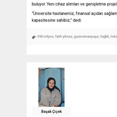
buluyor. Yeni cihaz alımları ve genişletme proj
“Üniversite hastanemiz, finansal açıdan sağlam
kapasitesine sahibiz,” dedi.
390 milyon
fatih yılmaz
gaziosmanpaşa
Sağlık
toka
,
,
,
,
Başak Çiçek