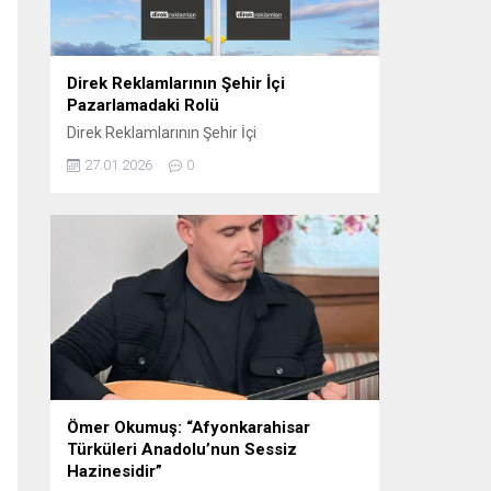
oynamaktadır. Sosyal...
Direk Reklamlarının Şehir İçi
Pazarlamadaki Rolü
Direk Reklamlarının Şehir İçi
Pazarlamadaki Rolü Direk reklam, şehir içi
27.01.2026
0
pazarlama stratejilerinin etkili araçlarından
biri haline gelmiştir. Bu tür reklamlar,
genellikle dikkat çekici ve etkili bir şekilde
konumlandırıldığı için yerel işletmelerden
büyük markalara kadar birçok farklı
sektörde tercih edilmektedir. Elektrik direği
reklamları, şehirlerin kalabalık ve yoğun
bölgelerinde, hareket halindeki kitlelere...
Ömer Okumuş: “Afyonkarahisar
Türküleri Anadolu’nun Sessiz
Hazinesidir”