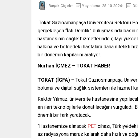
Başak Çiçek
Yayınlama: 28.10.2024
Dü
Tokat Gaziosmanpaşa Üniversitesi Rektörü Prof.
gerçekleşen “İsli Demlik” buluşmasında basın m
hastanesinin sağlık hizmetlerinde çıtayı yükselt
halkına ve bölgedeki hastalara daha nitelikli h
bir dönemin kapılarını aralıyor.
Nurhan İÇMEZ – TOKAT HABER
TOKAT (İGFA) –
Tokat Gaziosmanpaşa Üniversit
bölümü ve dijital sağlık sistemleri ile hizmet kali
Rektör Yılmaz, üniversite hastanesine yapılacak 
en ileri teknolojilerle donatılacağını vurguladı. B
önemli bir fark yaratacak.
“Hastanemize alınacak
PET
cihazı, Türkiye’deki
az radyasyona maruz kalarak daha hızlı ve doğru