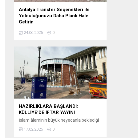
Antalya Transfer Seçenekleri ile
Yolculuğunuzu Daha Planlı Hale
Getirin
Tatil veya iş seyahati planlayanlar için en
24.06.2026
0
önemli detaylardan biri, varış noktasında
karşılaşılacak ulaşım sürecidir. Özellikle
Antalya gibi uluslararası yoğunluğu yüksek
bir destinasyonda, havalimanından otellere
veya şehir içi noktalara ulaşımın önceden
planlanması büyük kolaylık sağlar.
Günümüzde birçok ziyaretçi, klasik ulaşım
yöntemleri yerine önceden organize edilen
sistemleri tercih etmektedir. Bu
kapsamda Antalya airport transfer hizmetleri,...
HAZIRLIKLARA BAŞLANDI:
KÜLLİYE’DE İFTAR YAYINI
İslam âleminin büyük heyecanla beklediği
Ramazan-ı Şerif’in huzur ve bereketi, bu yıl
17.02.2026
0
ekranlara taşınıyor. Kanal D, iftar saatlerinin