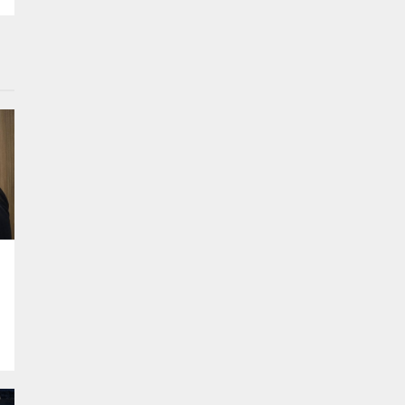
663 Sayılı Kanun Hükmünde Kararnamede
Değişiklik Yapılmasına Dair Kanun
Teklifi”nin birinci bölümü üzerine söz
alarak önemli açıklamalarda bulundu.
“Organ nakli teklif içinde yer alan en kritik
başlıklardan biri”...