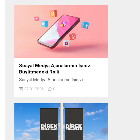
manevi atmosferini “Bir Ramazan Akşamı”
programıyla izleyiciyle buluşturmaya
hazırlanıyor. CAM STÜDYO KURULUYOR
“Bir Ramazan Akşamı” için
Cumhurbaşkanlığı Külliyesi yerleşkesinde
bulunan Beştepe Millet Camii avlusuna
özel bir cam stüdyo kuruluyor. Ramazana
özel tasarlanan...
Sosyal Medya Ajanslarının İşinizi
Büyütmedeki Rolü
Sosyal Medya Ajanslarının İşinizi
Büyütmedeki Rolü Günümüzde sosyal
27.01.2026
0
medya, işletmelerin hedef kitlelerine
ulaşmasının en etkili yollarından biri haline
geldi. Ancak bu başarıyı elde edebilmek için
doğru stratejilerin belirlenmesi gerekir.
Sosyal medya ajansları, işletmelerin dijital
dünyada daha görünür olmasını sağlamak
ve markalarını doğru şekilde
konumlandırmak için kritik bir rol