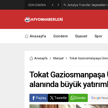
SON DAKİKA
Antalya Transfer Seçenekleri 
Anasayfa
Gündem
Siyaset
Spor
Anasayfa
Manşet
Tokat Gaziosmanpaşa Ünivers
Tokat Gaziosmanpaşa Ü
alanında büyük yatırım
Paylaş
Tweetle
Gönder