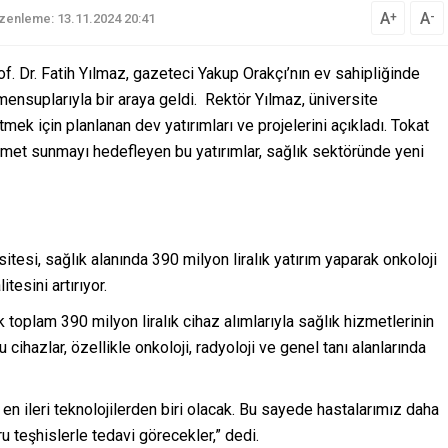
A
A
+
-
zenleme: 13.11.2024 20:41
 Dr. Fatih Yılmaz, gazeteci Yakup Orakçı’nın ev sahipliğinde
ensuplarıyla bir araya geldi. Rektör Yılmaz, üniversite
mek için planlanan dev yatırımları ve projelerini açıkladı. Tokat
izmet sunmayı hedefleyen bu yatırımlar, sağlık sektöründe yeni
esi, sağlık alanında 390 milyon liralık yatırım yaparak onkoloji
tesini artırıyor.
toplam 390 milyon liralık cihaz alımlarıyla sağlık hizmetlerinin
u cihazlar, özellikle onkoloji, radyoloji ve genel tanı alanlarında
 en ileri teknolojilerden biri olacak. Bu sayede hastalarımız daha
 teşhislerle tedavi görecekler,” dedi.