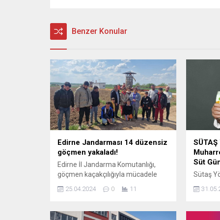
Benzer Konular
Edirne Jandarması 14 düzensiz
SÜTAŞ 
göçmen yakaladı!
Muharr
Süt Gün
Edirne İl Jandarma Komutanlığı,
göçmen kaçakçılığıyla mücadele
Sütaş Yö
kapsamında çalışmalarını
Muharre
25.04.2024
0
11
31.05.
sürdürüyor. Erdoğan DEMİR /
süt, fayd
EDİRNE (İGFA) – Alınan bilgiye göre
toplumu
göçmen şahısların can ve mal
tarafında