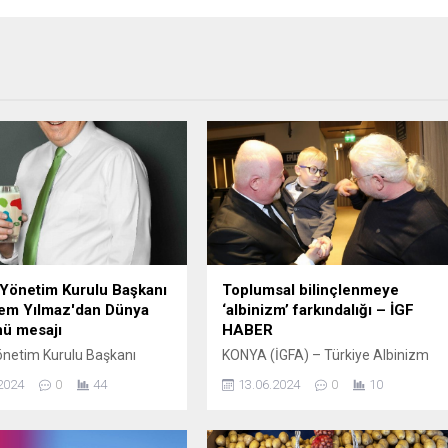
Yönetim Kurulu Başkanı
Toplumsal bilinçlenmeye
em Yılmaz'dan Dünya
‘albinizm’ farkındalığı – İGF
ü mesajı
HABER
netim Kurulu Başkanı
KONYA (İGFA) – Türkiye Albinizm
m Yılmaz, “Temel gıdamız
Derneği Konya İl Temsilcisi ve
2024
0
44
13.06.2024
0
10
alı olduğu kadar,
Yönetim Kurulu Üyesi Ali Şimşek,
nun tüm kesimleri
günün önemine dikkati çekerek, “13
n da kolayca erişilebilir bir
Haziran Dünya Albinizm Farkındalık