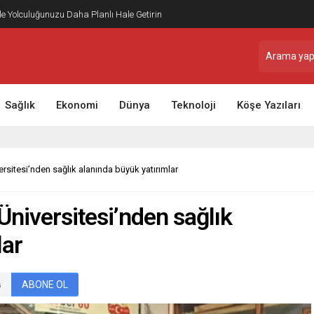
ile Yolculuğunuzu Daha Planlı Hale Getirin
Sağlık
Ekonomi
Dünya
Teknoloji
Köşe Yazıları
itesi’nden sağlık alanında büyük yatırımlar
niversitesi’nden sağlık
lar
ABONE OL