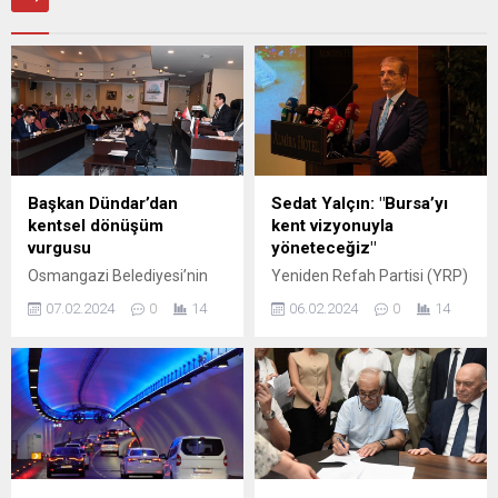
Başkan Dündar’dan
Sedat Yalçın: "Bursa’yı
kentsel dönüşüm
kent vizyonuyla
vurgusu
yöneteceğiz"
Osmangazi Belediyesi’nin
Yeniden Refah Partisi (YRP)
Ocak Ayı Olağan Meclis
Bursa Büyükşehir Belediye
07.02.2024
0
14
06.02.2024
0
14
Toplantısı, Osmangazi
Başkan Adayı Sedat Yalçın,
Belediye Başkanı Mustafa
Bursa basınına verdiği sözü
Dündar’ın başkanlığında
tutarak basın mensuplarına
yapıldı. Asrın felaketi olarak
yönelik bilgilendirme
nitelenen Kahramanmaraş
toplantılarının ilkini
merkezli depremlerin
gerçekleştirdi. BURSA (İGFA)
yıldönümü olması dolayısıyla
– Bursa Basın camiasının
kentsel dönüşüm konusuna
büyük ilgi gösterdiği