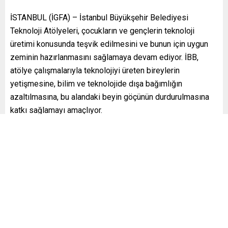
İSTANBUL (İGFA) – İstanbul Büyükşehir Belediyesi
Teknoloji Atölyeleri, çocukların ve gençlerin teknoloji
üretimi konusunda teşvik edilmesini ve bunun için uygun
zeminin hazırlanmasını sağlamaya devam ediyor. İBB,
atölye çalışmalarıyla teknolojiyi üreten bireylerin
yetişmesine, bilim ve teknolojide dışa bağımlığın
azaltılmasına, bu alandaki beyin göçünün durdurulmasına
katkı sağlamayı amaçlıyor.
İBB, bu doğrultuda İstanbul’daki 10 atölyede Boğaziçi
Üniversitesi ile birlikte çocuklara teknoloji eğitimi veriyor.
Atölyelerde geçtiğimiz yıl ilkokul, ortaokul ve lise
öğrencilerinden oluşan 944 kişi eğitim aldı.
KODLAMA, YAPAY ZEKA, ROBOTİK…
Üretim temelli programlar içinde bilgisayarsız bilgisayar
bilimi etkinlikleri, bilgisayar oyunu tasarımı ve geliştirme,