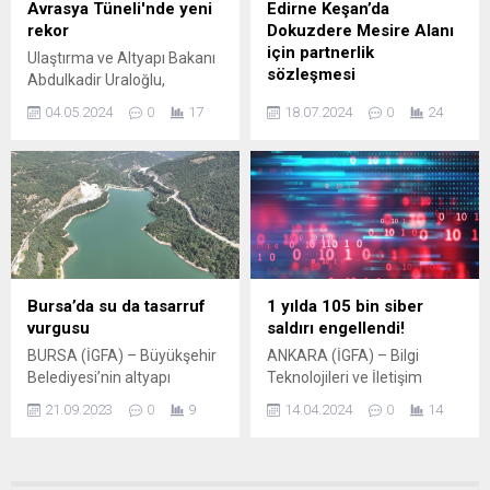
vurgu yapan Başkan Dündar,
toplantıda Sedat Yalçın,
Avrasya Tüneli'nde yeni
Edirne Keşan’da
“Belediye eliyle yaptığımız
Bursa hedeflerini ve
rekor
Dokuzdere Mesire Alanı
kentsel dönüşüm
projelerini anlattı. 5 ayrı
için partnerlik
Ulaştırma ve Altyapı Bakanı
çalışmalarının yanı sıra
medeniyete ev sahipliği
sözleşmesi
Abdulkadir Uraloğlu,
uyguladığımız imar planları
yapan Bursa’nın sosyal
Avrasya Tüneli’nden 30
Erdoğan DEMİR / EDİRNE
doğrultusunda da depreme
gelişim açısından...
04.05.2024
0
17
18.07.2024
0
24
Nisan tarihinde 93 bin 317
(İGFA) – Keşan Belediyesi,
dayanıklı konutların inşa
araç geçişi ile günlük araç
Bulgaristan Elhovo
edilmesini...
geçişi rekoru kırıldığını
Belediyesi liderliğinde,
söyledi. İSTANBUL (İGFA) –
Edirne Doğa Koruma ve Milli
Ulaştırma ve Altyapı Bakanı
Parklar Şube Müdürlüğü ve
Abdulkadir Uraloğlu, Asya ve
‘Yeşil Istranca’ derneği
Avrupa kıtalarını deniz
ortaklığında, ‘İki Deniz
tabanının altından birleştiren
Arasında Sürdürülebilir
çift katlı ilk ve tek karayolu
Turizm İçin Doğanın
Bursa’da su da tasarruf
1 yılda 105 bin siber
tüneli olan Avrasya...
Önemini Birlikte
vurgusu
saldırı engellendi!
Gösteriyoruz (Together We
BURSA (İGFA) – Büyükşehir
ANKARA (İGFA) – Bilgi
Revealthe Greatness of
Belediyesi’nin altyapı
Teknolojileri ve İletişim
Nature forSustainable
yatırımlarıyla yüzde 20’ler
Kurumu (BTK) bünyesinde
Tourism Between Two
21.09.2023
0
9
14.04.2024
0
14
seviyesine inen içme
faaliyet gösteren USOMun
Seas)’ adlı projenin
suyundaki kayıp kaçak
ülke genelinde siber
INTERREG...
oranıyla Türkiye’ye örnek
güvenlik anlayışını
olan Bursa’da, mevcut su
geliştirmek, siber tehditleri