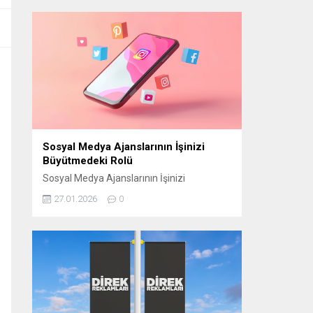
manevi atmosferini “Bir Ramazan Akşamı”
programıyla izleyiciyle buluşturmaya
hazırlanıyor. CAM STÜDYO KURULUYOR
“Bir Ramazan Akşamı” için
Cumhurbaşkanlığı Külliyesi yerleşkesinde
bulunan Beştepe Millet Camii avlusuna
özel bir cam stüdyo kuruluyor. Ramazana
özel tasarlanan...
Sosyal Medya Ajanslarının İşinizi
Büyütmedeki Rolü
Sosyal Medya Ajanslarının İşinizi
Büyütmedeki Rolü Günümüzde sosyal
27.01.2026
0
medya, işletmelerin hedef kitlelerine
ulaşmasının en etkili yollarından biri haline
geldi. Ancak bu başarıyı elde edebilmek için
doğru stratejilerin belirlenmesi gerekir.
Sosyal medya ajansları, işletmelerin dijital
dünyada daha görünür olmasını sağlamak
ve markalarını doğru şekilde
konumlandırmak için kritik bir rol