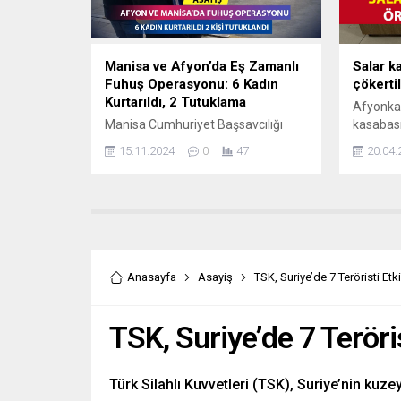
Manisa ve Afyon’da Eş Zamanlı
Salar k
Fuhuş Operasyonu: 6 Kadın
çökertil
Kurtarıldı, 2 Tutuklama
Afyonkar
Manisa Cumhuriyet Başsavcılığı
kasabası
koordinesinde, Manisa İl Emniyet
yapan or
15.11.2024
0
47
20.04.
Müdürlüğü Asayiş Şube Müdürlüğü
Jandarma
Ahlak Büro Amirliği ve İstihbarat
tarafında
Şube Müdürlüğü ekiplerince
8 adrese
Afyonka
görevlil
uyuşturu
kişileri f
Anasayfa
Asayiş
TSK, Suriye’de 7 Teröristi Etki
farklı il
şüphelil
TSK, Suriye’de 7 Teröris
Türk Silahlı Kuvvetleri (TSK), Suriye’nin kuzey