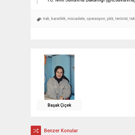
Irak
kararlılık
mücadele
operasyon
pkk
terörist
tsk
,
,
,
,
,
,
Başak Çiçek
Benzer Konular