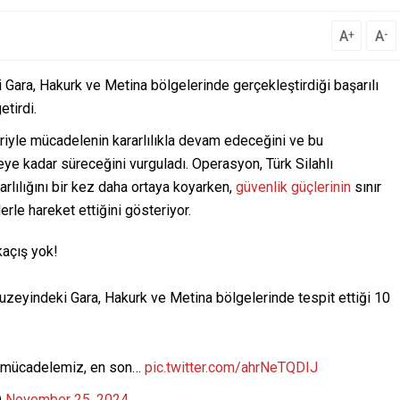
A
A
+
-
ki Gara, Hakurk ve Metina bölgelerinde gerçekleştirdiği başarılı
etirdi.
leriyle mücadelenin kararlılıkla devam edeceğini ve bu
eye kadar süreceğini vurguladı. Operasyon, Türk Silahlı
rlılığını bir kez daha ortaya koyarken,
güvenlik güçlerinin
sınır
lerle hareket ettiğini gösteriyor.
kaçış yok!
kuzeyindeki Gara, Hakurk ve Metina bölgelerinde tespit ettiği 10
ile mücadelemiz, en son…
pic.twitter.com/ahrNeTQDIJ
)
November 25, 2024