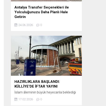
Antalya Transfer Seçenekleri ile
Yolculuğunuzu Daha Planlı Hale
Getirin
Tatil veya iş seyahati planlayanlar için en
24.06.2026
0
önemli detaylardan biri, varış noktasında
karşılaşılacak ulaşım sürecidir. Özellikle
Antalya gibi uluslararası yoğunluğu yüksek
bir destinasyonda, havalimanından otellere
veya şehir içi noktalara ulaşımın önceden
planlanması büyük kolaylık sağlar.
Günümüzde birçok ziyaretçi, klasik ulaşım
yöntemleri yerine önceden organize edilen
sistemleri tercih etmektedir. Bu
kapsamda Antalya airport transfer hizmetleri,...
HAZIRLIKLARA BAŞLANDI:
KÜLLİYE’DE İFTAR YAYINI
İslam âleminin büyük heyecanla beklediği
Ramazan-ı Şerif’in huzur ve bereketi, bu yıl
17.02.2026
0
ekranlara taşınıyor. Kanal D, iftar saatlerinin