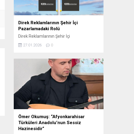
oynamaktadır. Sosyal...
Direk Reklamlarının Şehir İçi
Pazarlamadaki Rolü
Direk Reklamlarının Şehir İçi
Pazarlamadaki Rolü Direk reklam, şehir içi
27.01.2026
0
pazarlama stratejilerinin etkili araçlarından
biri haline gelmiştir. Bu tür reklamlar,
genellikle dikkat çekici ve etkili bir şekilde
konumlandırıldığı için yerel işletmelerden
büyük markalara kadar birçok farklı
sektörde tercih edilmektedir. Elektrik direği
reklamları, şehirlerin kalabalık ve yoğun
bölgelerinde, hareket halindeki kitlelere...
Ömer Okumuş: “Afyonkarahisar
Türküleri Anadolu’nun Sessiz
Hazinesidir”