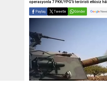
operasyonla 7 PKK/YPG’li teröristi etkisiz hâl
Paylaş
Tweetle
Gönder