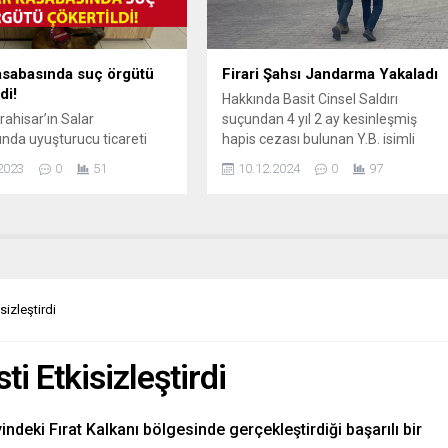
milyon 192 bin TL maddi kayba
uğrattıkları belirlendi. Yapılan titiz
çalışmalar sonucunda, 8...
asabasında suç örgütü
Firari Şahsı Jandarma Yakaladı
di!
Hakkında Basit Cinsel Saldırı
ahisar’ın Salar
suçundan 4 yıl 2 ay kesinleşmiş
nda uyuşturucu ticareti
hapis cezası bulunan Y.B. isimli
ganize suç örgütü, İl
şahıs, Şuhut ilçesine bağlı
2023
0
51
10.12.2024
0
97
 Komutanlığı ekipleri
Balçıkhisar köyünde
n tespit edilerek çökertildi.
 eş zamanlı baskın!
rahisar İl Jandarma
eri Salar kasabasında
cu imal ve ticareti yapan
iziki ve teknik takibe aldı. 2
sizleştirdi
 ve 8 ayrı adreste bulunan
ere yönelik düzenlenen...
ti Etkisizleştirdi
indeki Fırat Kalkanı bölgesinde gerçekleştirdiği başarılı bir