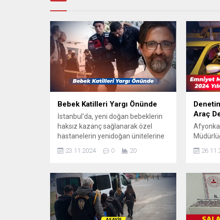
Bebek Katilleri Yargı Önünde
Denetim
Araç De
İstanbul'da, yeni doğan bebeklerin
haksız kazanç sağlanarak özel
Afyonkar
hastanelerin yenidoğan ünitelerine
Müdürlüğ
sevk edilmesi ve bu süreçteki
artırdı. 
23.11.2024
0
20
26.11.
kusurlu davranışlar nediyle...
güvenliğ
uyuştur