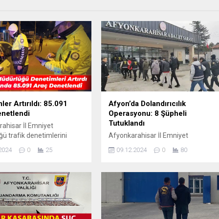
ler Artırıldı: 85.091
Afyon’da Dolandırıcılık
netlendi
Operasyonu: 8 Şüpheli
Tutuklandı
ahisar İl Emniyet
ü trafik denetimlerini
Afyonkarahisar İl Emniyet
2024 yılı boyunca trafik
Müdürlüğü ekipleri, suç ve suçluyla
2024
0
25
09.12.2024
0
80
ini sağlamak, alkol ve
mücadele kapsamında önemli bir
ucu/uyarıcı madde
operasyona imza attı. Kendisini
asker, polis veya Cumhuriyet Savcıs
gibi kamu görevlisi olarak tanıtarak
vatandaşları dolandıran bir şebeke
tespit edildi. Şüphelilerin,
vatandaşları arayarak toplamda 5