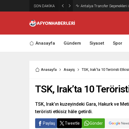
SON DAKİKA
Antalya Transfer Seçenekleri 
Anasayfa
Gündem
Siyaset
Spor
Anasayfa
Asayiş
TSK, Irak’ta 10 Teröristi Etkisi
TSK, Irak’ta 10 Teröristi
TSK, Irak’ın kuzeyindeki Gara, Hakurk ve Met
teröristi etkisiz hâle getirdi.
Paylaş
Tweetle
Gönder