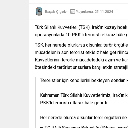
Başak Çiçek
Yayınlama: 25.11.2024
Türk Silahlı Kuvvetleri (TSK), Irak’ın kuzeyinde
operasyonlarla 10 PKK’lı teröristi etkisiz hâle g
TSK, her nerede olurlarsa olsunlar, terör örgüt
mücadelenin son terörist etkisiz hale getirilinc
Kuvvetlerinin terörle mücadeledeki azim ve kara
ötesindeki terörist unsurlara karşı etkin strateji
Teröristler için kendilerini bekleyen sondan 
Kahraman Türk Silahlı Kuvvetlerimiz, Irak’ın 
PKK'lı teröristi etkisiz hâle getirdi.
Her nerede olursa olsunlar terör örgütleri 
— T.C. Millî Savunma Bakanlığı (@tcsavunma