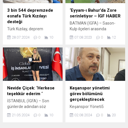
insanlarımızla alay eder gibi
kazanımı hem çevresel hem
olmuştur” dedi. CHP’li
de ekonomik açıdan önem
3 bin 544 depremzede
‘Eyyam-ı Bahur’da Zore
Milletvekili Yontar,
arz ediyor. Kocaeli
esnafa Türk Kızılayı
serinletiyor – İGF HABER
emeklilerin yaşadığı
Büyükşehir Belediyesi de bu
desteği
BATMAN (İGFA) – Sason-
ekonomik sıkıntıların göz
alanda çok önemli hizmetler
Türk Kızılay, deprem
Kulp ilçeleri arasında
önünde bulundurulduğunda,
yapıyor...
bölgesinde ekonomik
bulunan Zore Çayı’na akın
yapılan zammın adeta...
28.07.2024
0
10
07.08.2023
0
12
canlanmaya destek olmak
eden vatandaşlar burada
için başlattığı Esnaf Destek
bulunan şelaleden soğuk
Programı’nın ikinci fazı
sular içerek Zore Çayı’nda
kapsamında 3 bin 544
yüzerek serinliyorlar. Ülke
işletme sahibine 97.8 milyon
genelinde yoğun sıcakların
liralık ödeme yaptı. ANKARA
olduğu bu günlerde serin bir
(İGFA) – Türk Kızılay,
zaman geçirdiklerini belirten
Kahramanmaraş
Kozluk İlçe Sağlık Müdürü Dr
depremlerinin ardından
Fırat Güneş, “Ülkemizin
Nevide Çiçek: ‘Herkese
Keşanspor yönetimi
hayata geçirdiği Esnaf
birçok yerinde sıcaklar 40-45
teşekkür ederim ‘
görev bölümünü
Destek Programı’nın ikinci
dereceye vardı. Burada...
gerçekleştirecek
İSTANBUL (İGFA) – Son
aşamasını tamamladı.
günlerde adından söz
Keşanspor Yöneti5
Depremden en çok
ettiren başarılı sunucu ve
Ağustos’ta görev bölümü
etkilenen bölgelerdeki
21.05.2024
0
10
02.08.2024
0
20
manken Nevide Çiçek,
gerçekleştirecek. Yönetim
esnafın yaralarını...
Engelsiz Yaşamı
Kurulu yeni sezonda BAL’da