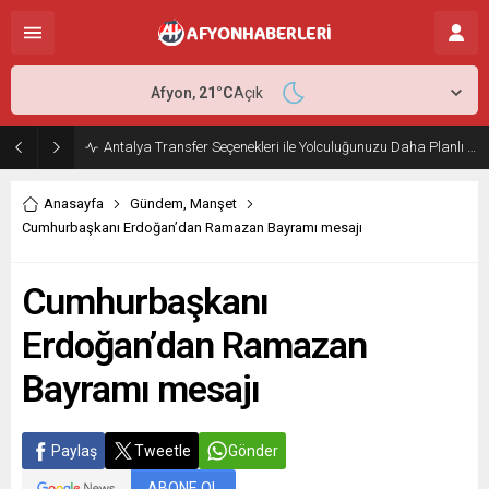
Afyon,
21
°C
Açık
Antalya Transfer Seçenekleri ile Yolculuğunuzu Daha Planlı Hale Getirin
Anasayfa
Gündem
,
Manşet
Cumhurbaşkanı Erdoğan’dan Ramazan Bayramı mesajı
Cumhurbaşkanı
Erdoğan’dan Ramazan
Bayramı mesajı
Paylaş
Tweetle
Gönder
ABONE OL