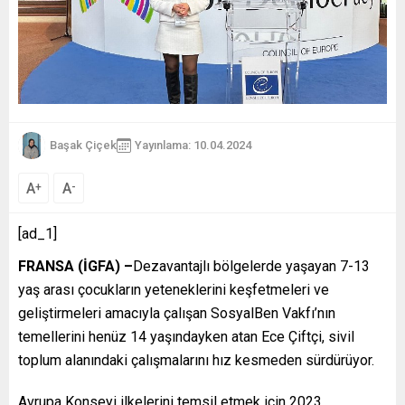
Başak Çiçek
Yayınlama: 10.04.2024
A
A
+
-
[ad_1]
FRANSA (İGFA) –
Dezavantajlı bölgelerde yaşayan 7-13
yaş arası çocukların yeteneklerini keşfetmeleri ve
geliştirmeleri amacıyla çalışan SosyalBen Vakfı’nın
temellerini henüz 14 yaşındayken atan Ece Çiftçi, sivil
toplum alanındaki çalışmalarını hız kesmeden sürdürüyor.
Avrupa Konseyi ilkelerini temsil etmek için 2023