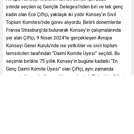
yılında seçilen üç Gençlik Delegesi’nden biri ve tek genç
kadın olan Ece Çiftçi, yaklaşık iki yıldır Konsey’in Sivil
Toplum Komitesi’nde görev alıyordu. Belirli dönemlerde
Fransa Strasburg’da bulunarak Konsey’in çalışmalarında
yer alan Çiftçi, 9 Nisan 2024’te gerçekleşen Avrupa
Konseyi Genel Kurulu’nda ise yetkililer ve sivil toplum
temsilcileri tarafından “Daimî Komite Üyesi” seçildi. Bu
seçimle birlikte 75 yıllık Konsey’in bugüne kadarki “En
Genç Daimî Komite Üyesi” olan Çiftçi, aynı zamanda
mevcut dönemde Konsey’de yer alan tek Türk oldu. Çiftçi,
Sivil Toplum Komitesi’nde Başkan’ın ardından en yetkili kişi
olarak karar alma, politika geliştirme ve önerilerde bulunma
yetkileriyle, sürekli bir sorumluluk üstlenecek. Yeni
görevini üç yıl boyunca kesintisiz sürdürecek olan Çiftçi,
kırılgan gruplar olan çocuklar ve gençler için yürütülen
savunuculuk faaliyetlerinin sesinin daha yüksek çıkmasını
sağlamak için; insan hakları, hukuk ve demokrasi