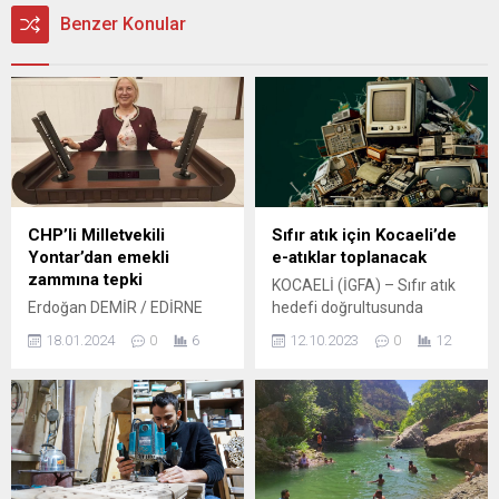
Benzer Konular
CHP’li Milletvekili
Sıfır atık için Kocaeli’de
Yontar’dan emekli
e-atıklar toplanacak
zammına tepki
KOCAELİ (İGFA) – Sıfır atık
Erdoğan DEMİR / EDİRNE
hedefi doğrultusunda
(İGFA) – CHP Tekirdağ
sürdürülebilir kalkınma
18.01.2024
0
6
12.10.2023
0
12
Milletvekili Nurten Yontar,
ilkesine uygun olarak
dün Kabine toplantısı
çevrenin korunmasını
ardından emekli maaşlarına
sağlamak için öncelikle atık
yapılan zamla ilgili
oluşumunun önlenmesi,
açıklamaya tepki
azaltılması, türlerine göre
göstererek, “Yapılan bu zam
kaynağında ayrıştırılması,
adeta emekliliğini hak etmiş
yeniden kullanılması ve geri