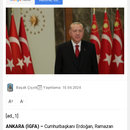
Başak Çiçek
Yayınlama: 10.04.2024
A
A
+
-
[ad_1]
ANKARA (İGFA) –
Cumhurbaşkanı Erdoğan, Ramazan