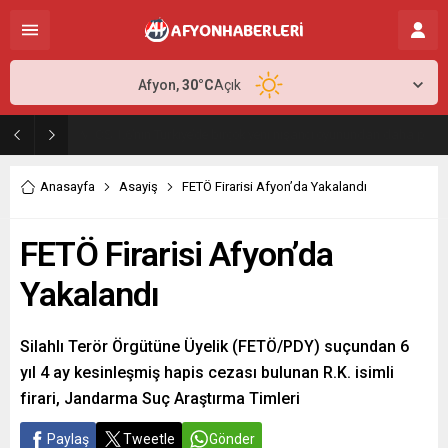
Afyon,
30
°C
Açık
Antalya Transfer Seçenekleri ile Yolculuğunuzu Daha Planlı Hale Getirin
Anasayfa
Asayiş
FETÖ Firarisi Afyon’da Yakalandı
FETÖ Firarisi Afyon’da
Yakalandı
Silahlı Terör Örgütüne Üyelik (FETÖ/PDY) suçundan 6
yıl 4 ay kesinleşmiş hapis cezası bulunan R.K. isimli
firari, Jandarma Suç Araştırma Timleri
Paylaş
Tweetle
Gönder