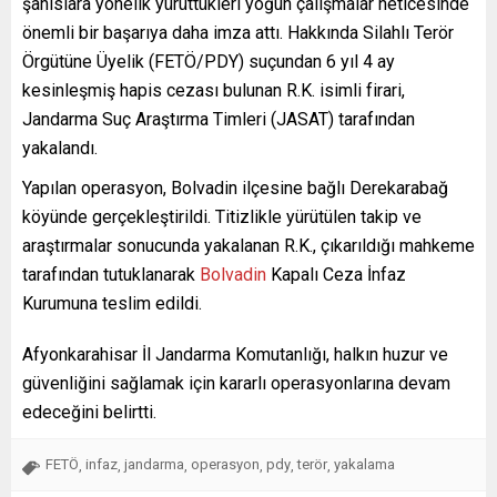
şahıslara yönelik yürüttükleri yoğun çalışmalar neticesinde
önemli bir başarıya daha imza attı. Hakkında Silahlı Terör
Örgütüne Üyelik (FETÖ/PDY) suçundan 6 yıl 4 ay
kesinleşmiş hapis cezası bulunan R.K. isimli firari,
Jandarma Suç Araştırma Timleri (JASAT) tarafından
yakalandı.
Yapılan operasyon, Bolvadin ilçesine bağlı Derekarabağ
köyünde gerçekleştirildi. Titizlikle yürütülen takip ve
araştırmalar sonucunda yakalanan R.K., çıkarıldığı mahkeme
tarafından tutuklanarak
Bolvadin
Kapalı Ceza İnfaz
Kurumuna teslim edildi.
Afyonkarahisar İl Jandarma Komutanlığı, halkın huzur ve
güvenliğini sağlamak için kararlı operasyonlarına devam
edeceğini belirtti.
FETÖ
infaz
jandarma
operasyon
pdy
terör
yakalama
,
,
,
,
,
,