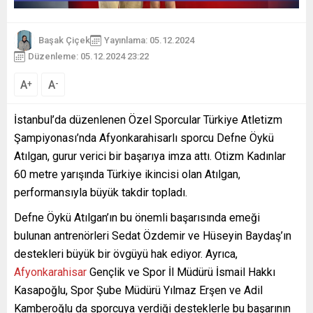
Başak Çiçek
Yayınlama: 05.12.2024
Düzenleme: 05.12.2024 23:22
A
A
+
-
İstanbul’da düzenlenen Özel Sporcular Türkiye Atletizm
Şampiyonası’nda Afyonkarahisarlı sporcu Defne Öykü
Atılgan, gurur verici bir başarıya imza attı. Otizm Kadınlar
60 metre yarışında Türkiye ikincisi olan Atılgan,
performansıyla büyük takdir topladı.
Defne Öykü Atılgan’ın bu önemli başarısında emeği
bulunan antrenörleri Sedat Özdemir ve Hüseyin Baydaş’ın
destekleri büyük bir övgüyü hak ediyor. Ayrıca,
Afyonkarahisar
Gençlik ve Spor İl Müdürü İsmail Hakkı
Kasapoğlu, Spor Şube Müdürü Yılmaz Erşen ve Adil
Kamberoğlu da sporcuya verdiği desteklerle bu başarının