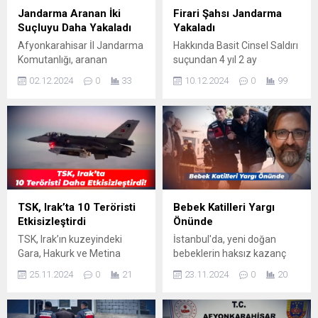
Jandarma Aranan İki
Firari Şahsı Jandarma
Suçluyu Daha Yakaladı
Yakaladı
Afyonkarahisar İl Jandarma
Hakkında Basit Cinsel Saldırı
Komutanlığı, aranan
suçundan 4 yıl 2 ay
şahısların tespiti ve
kesinleşmiş hapis cezası
02.12.2024
0
33
10.12.2024
0
99
yakalanmasına yönelik
bulunan Y.B. isimli şahıs,
gerçekleştirdiği önleyici
Şuhut ilçesine bağlı
kolluk devriyesi sırasında
Balçıkhisar köyünde
TSK, Irak’ta 10 Teröristi
Bebek Katilleri Yargı
Etkisizleştirdi
Önünde
TSK, Irak’ın kuzeyindeki
İstanbul'da, yeni doğan
Gara, Hakurk ve Metina
bebeklerin haksız kazanç
bölgelerinde gerçekleştirdiği
sağlanarak özel
25.11.2024
0
21
23.11.2024
0
20
operasyonlarla 10 PKK’lı
hastanelerin yenidoğan
teröristi etkisiz hâle getirdi.
ünitelerine sevk edilmesi ve
bu süreçteki kusurlu