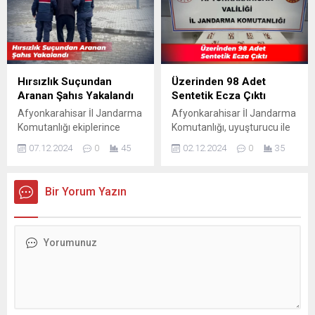
davranışlar nediyle...
Hırsızlık Suçundan
Üzerinden 98 Adet
Aranan Şahıs Yakalandı
Sentetik Ecza Çıktı
Afyonkarahisar İl Jandarma
Afyonkarahisar İl Jandarma
Komutanlığı ekiplerince
Komutanlığı, uyuşturucu ile
aranan şahısların
mücadele kapsamında
07.12.2024
0
45
02.12.2024
0
35
yakalanmasına yönelik
yürüttüğü titiz çalışmalar
yürütülen çalışmalar
neticesinde önemli bir
kapsamında, hakkında
Bir Yorum Yazın
kesinleşmiş 7 yı