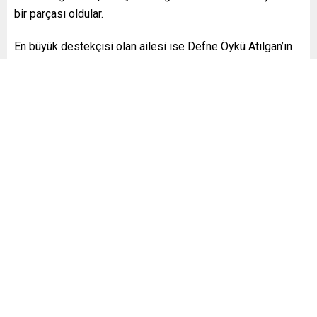
bir parçası oldular.
En büyük destekçisi olan ailesi ise Defne Öykü Atılgan’ın
yanında olarak bu unutulmaz zaferde önemli bir rol oynadı.
Defne Öykü Atılgan’ı tebrik ediyor, gelecekteki yarışlarda
da büyük başarılar diliyoruz. Bu özel başarı, otizm
farkındalığını artırmak ve sporun birleştirici gücünü bir kez
daha gözler önüne sermek adına büyük bir önem taşıyor.
atletizm
başarı
defne öykü atılgan
down
otizm
özel sporcu
,
,
,
,
,