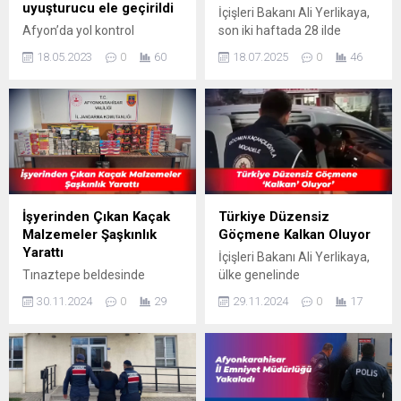
uyuşturucu ele geçirildi
İçişleri Bakanı Ali Yerlikaya,
Afyon’da yol kontrol
son iki haftada 28 ilde
esnasında 2 kişide
jandarma tarafından
18.05.2023
0
60
18.07.2025
0
46
uyuşturucu ele geçirildi…
düzenlenen DEAŞ
Afyon İl Jandarma
operasyonlarında 153
Komutanlığı ekipleri
şüphelinin yakalandığını
tarafından Bolvadin
duyurdu. Şüphelilerin terör
ilçesinde Bolvadin – Çay
örgütüne üye olduğu, finans
Devlet Karayolu üzerinde
sağladığı ve propaganda
yapılan yol kontrol ve arama
yaptığı tespit edildi. İçişleri
görevi esnasında
Bakanı Ali Yerlikaya, sosyal
gerçekleştirilen araç ve
medya hesabından yaptığı
İşyerinden Çıkan Kaçak
Türkiye Düzensiz
şahıs aramaları sonucunda,
paylaşımda, jandarma
Malzemeler Şaşkınlık
Göçmene Kalkan Oluyor
T.G. adlı şahsın yapılan kaba
tarafından 28 ilde son iki
Yarattı
İçişleri Bakanı Ali Yerlikaya,
üst aramasında (3) gram
haftada DEAŞ terör
Tınaztepe beldesinde
ülke genelinde
metamfetamin, S.Y. isimli
örgütüne yönelik...
telefon ve aksesuar satışı
gerçekleştirilen "KALKAN-
kişinin ise...
30.11.2024
0
29
29.11.2024
0
17
yapan bir işyerinde yapılan
32" operasyonları hakkında
aramadan- çok sayıda
önemli bir açıklama yaptı.
kaçak sigara ve yetkisiz
patlayıcı madde bulundu.