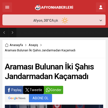
Afyon,
30
°C
Açık
Antalya Transfer Seçenekleri ile Yolculuğunuzu Daha Planlı Hale Getirin
Anasayfa
Asayiş
Araması Bulunan İki Şahıs Jandarmadan Kaçamadı
Araması Bulunan İki Şahıs
Jandarmadan Kaçamadı
Paylaş
Tweetle
Gönder
ABONE OL