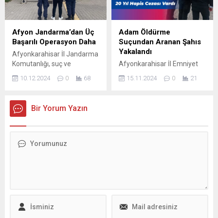
Afyon Jandarma’dan Üç
Adam Öldürme
Başarılı Operasyon Daha
Suçundan Aranan Şahıs
Yakalandı
Afyonkarahisar İl Jandarma
Komutanlığı, suç ve
Afyonkarahisar İl Emniyet
suçlularla mücadelesine
Müdürlüğü, "Tasarlayarak
10.12.2024
0
68
15.11.2024
0
21
yönelik yürüttüğü etkin
Adam Öldürme" suçundan
operasyonlarına devam
20 yıl hapis cezası ile arama
ediyor.
kaydı bulunan Y.Y. isimli
Bir Yorum Yazın
şahısı yakaladı.